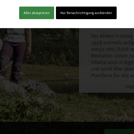
Alles akzeptieren
Nur Benachrichtigung ausblenden
Der Almen-Katalog 
1996 erstmals aufge
von 52 000 Stück se
Bestseller-Listen zu
Inhalte auch in digi
und somit eine span
Plattform für alle 
Imp