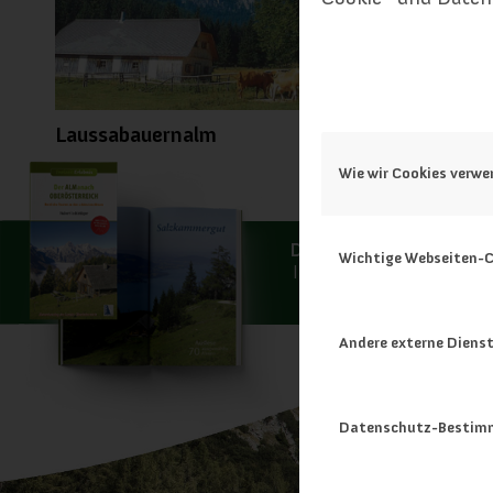
Laussabauernalm
Wie wir Cookies verw
Der ALManach Oberöster
Wichtige Webseiten-C
In Ihrer Buchhandlung un
Kral-Verlag
erhäl
Andere externe Diens
Datenschutz-Bestim