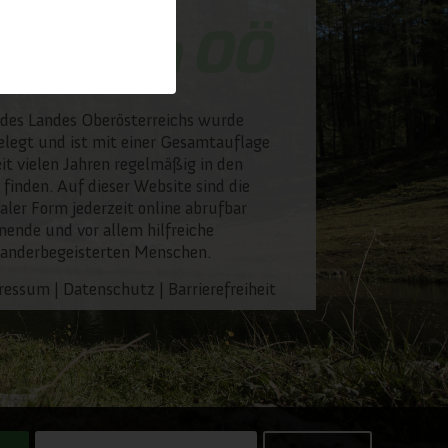
des Landes Oberösterreichs wurde
legt und ist mit einer Gesamtauflage
it vielen Jahren regelmäßig in den
 finden. Auf dieser Website sind die
taler Form jederzeit online abrufbar
nende und vor allem hilfreiche
wanderbegeisterten Menschen.
ressum
|
Datenschutz
|
Barrierefreiheit