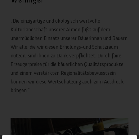
„Die einzigartige und ökologisch wertvolle
Kulturlandschaft unserer Almen fußt auf dem
unermüdlichen Einsatz unserer Bäuerinnen und Bauern.
Wir alle, die wir diesen Erholungs-und Schutzraum
nutzen, sind ihnen zu Dank verpflichtet. Durch faire
Erzeugerpreise für die bäuerlichen Qualitätsprodukte
und einem verstärkten Regionalitätsbewusstsein
können wir diese Wertschätzung auch zum Ausdruck
bringen.“