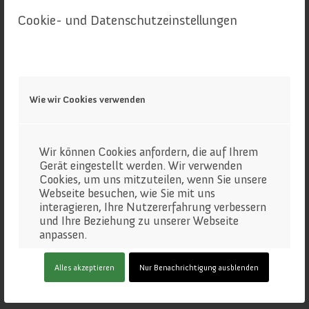
Cookie- und Datenschutzeinstellungen
Wie wir Cookies verwenden
Wir können Cookies anfordern, die auf Ihrem
Quelle: © Hans Feßl
Gerät eingestellt werden. Wir verwenden
Cookies, um uns mitzuteilen, wenn Sie unsere
Respekt und Weitsicht
Webseite besuchen, wie Sie mit uns
Bgm. Johann Feßl, Obmann Oö.
interagieren, Ihre Nutzererfahrung verbessern
und Ihre Beziehung zu unserer Webseite
Almverein
anpassen.
Klicken Sie auf die verschiedenen
Alles akzeptieren
Nur Benachrichtigung ausblenden
Kategorienüberschriften, um mehr zu
„Unsere Almen wurden durch harte Arbeit vieler
erfahren. Sie können auch einige Ihrer
Generationen der Almbauern zu einer einzigartigen
Einstellungen ändern. Beachten Sie, dass das