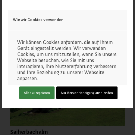
Wie wir Cookies verwenden
Hochsteinalm
Wir können Cookies anfordern, die auf Ihrem
Gerät eingestellt werden. Wir verwenden
Cookies, um uns mitzuteilen, wenn Sie unsere
Webseite besuchen, wie Sie mit uns
interagieren, Ihre Nutzererfahrung verbessern
und Ihre Beziehung zu unserer Webseite
anpassen.
Klicken Sie auf die verschiedenen
Alles akzeptieren
Nur Benachrichtigung ausblenden
Kategorienüberschriften, um mehr zu
erfahren. Sie können auch einige Ihrer
Einstellungen ändern. Beachten Sie, dass das
Blockieren einiger Arten von Cookies
Auswirkungen auf Ihre Erfahrung auf unseren
Webseite und auf die Dienste haben kann, die
wir anbieten können.
Saiherbachalm