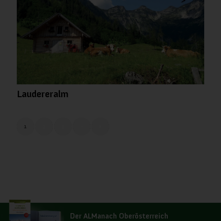
Laudereralm
1
2
3
›
»
Seite 1 von 7
Der ALManach Oberösterreich