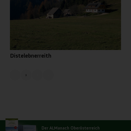
Distelebnerreith
1
2
3
4
Seite 2 von 4
Der ALManach Oberösterreich