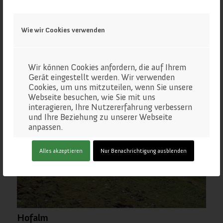
Wie wir Cookies verwenden
Rumpelmayerreith
Wir können Cookies anfordern, die auf Ihrem
Gerät eingestellt werden. Wir verwenden
Cookies, um uns mitzuteilen, wenn Sie unsere
Webseite besuchen, wie Sie mit uns
interagieren, Ihre Nutzererfahrung verbessern
und Ihre Beziehung zu unserer Webseite
anpassen.
Klicken Sie auf die verschiedenen
Alles akzeptieren
Nur Benachrichtigung ausblenden
Kategorienüberschriften, um mehr zu
erfahren. Sie können auch einige Ihrer
Einstellungen ändern. Beachten Sie, dass das
Blockieren einiger Arten von Cookies
Auswirkungen auf Ihre Erfahrung auf unseren
Webseite und auf die Dienste haben kann, die
wir anbieten können.
Hofalm