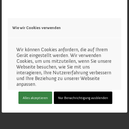
Wie wir Cookies verwenden
Wir können Cookies anfordern, die auf Ihrem
Gerät eingestellt werden. Wir verwenden
Cookies, um uns mitzuteilen, wenn Sie unsere
Webseite besuchen, wie Sie mit uns
interagieren, Ihre Nutzererfahrung verbessern
und Ihre Beziehung zu unserer Webseite
anpassen.
Klicken Sie auf die verschiedenen
Alles akzeptieren
Nur Benachrichtigung ausblenden
Kategorienüberschriften, um mehr zu
Koppenwinkelalm
erfahren. Sie können auch einige Ihrer
Einstellungen ändern. Beachten Sie, dass das
Blockieren einiger Arten von Cookies
Auswirkungen auf Ihre Erfahrung auf unseren
Webseite und auf die Dienste haben kann, die