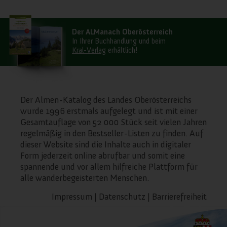
wir anbieten können.
Der ALManach Oberösterreich
In Ihrer Buchhandlung und beim
Wichtige Webseiten-Cookies
Kral-Verlag
erhältlich!
Andere externe Dienste
Der Almen-Katalog des Landes Oberösterreichs
wurde 1996 erstmals aufgelegt und ist mit einer
Datenschutz-Bestimmungen
Gesamtauflage von 52 000 Stück seit vielen Jahren
regelmäßig in den Bestseller-Listen zu finden. Auf
dieser Website sind die Inhalte auch in digitaler
Form jederzeit online abrufbar und somit eine
spannende und vor allem hilfreiche Plattform für
alle wanderbegeisterten Menschen.
Impressum
|
Datenschutz
|
Barrierefreiheit