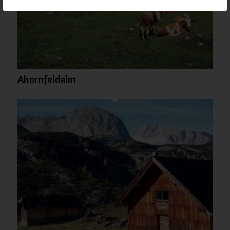
Einstellungen ändern. Beachten Sie, dass das
Blockieren einiger Arten von Cookies
Auswirkungen auf Ihre Erfahrung auf unseren
Webseite und auf die Dienste haben kann, die
wir anbieten können.
Ahornfeldalm
Wichtige Webseiten-Cookies
Andere externe Dienste
Datenschutz-Bestimmungen