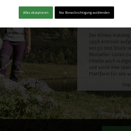
Alles akzeptieren
Nur Benachrichtigung ausblenden
Der Almen-Katalog 
1996 erstmals aufge
von 52 000 Stück se
Bestseller-Listen zu
Inhalte auch in digi
und somit eine span
Plattform für alle 
Imp