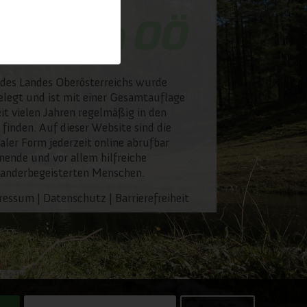
des Landes Oberösterreichs wurde
legt und ist mit einer Gesamtauflage
it vielen Jahren regelmäßig in den
 finden. Auf dieser Website sind die
taler Form jederzeit online abrufbar
nende und vor allem hilfreiche
wanderbegeisterten Menschen.
ressum
|
Datenschutz
|
Barrierefreiheit