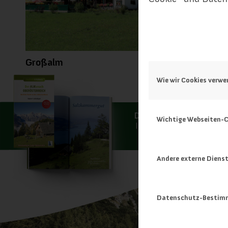
Großalm
Wie wir Cookies verw
Der ALManach Oberöster
Wichtige Webseiten-C
In Ihrer Buchhandlung un
Kral-Verlag
erhäl
Andere externe Diens
Datenschutz-Bestim