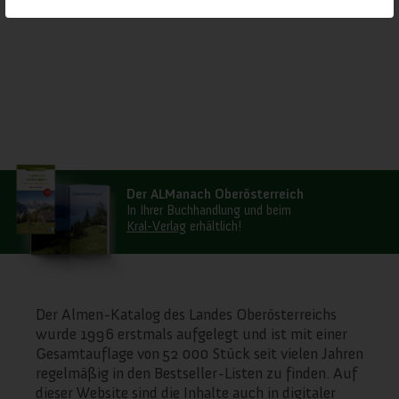
Einstellungen ändern. Beachten Sie, dass das
Blockieren einiger Arten von Cookies
Auswirkungen auf Ihre Erfahrung auf unseren
Webseite und auf die Dienste haben kann, die
wir anbieten können.
Wichtige Webseiten-Cookies
Der ALManach Oberösterreich
In Ihrer Buchhandlung und beim
Andere externe Dienste
Kral-Verlag
erhältlich!
Datenschutz-Bestimmungen
Der Almen-Katalog des Landes Oberösterreichs
wurde 1996 erstmals aufgelegt und ist mit einer
Gesamtauflage von 52 000 Stück seit vielen Jahren
regelmäßig in den Bestseller-Listen zu finden. Auf
dieser Website sind die Inhalte auch in digitaler