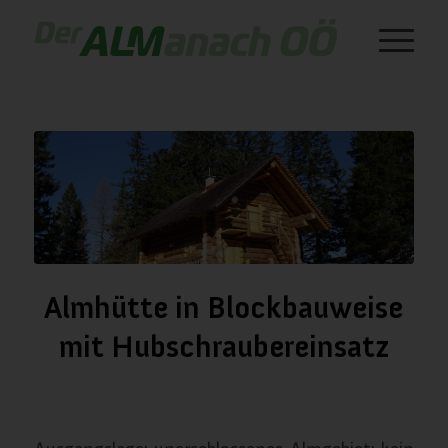
Almhütte in Blockbauweise
mit Hubschraubereinsatz
/
/
Januar 10, 2024
in
Almgebäude
von
almanach