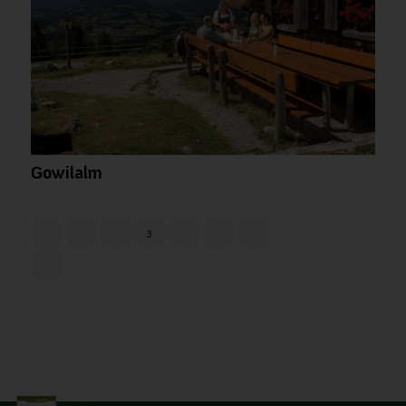
Gowilalm
‹
1
2
3
4
5
›
Seite 3 von 12
»