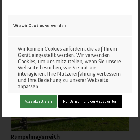
Ochsenwaldalm
Wie wir Cookies verwenden
Wir können Cookies anfordern, die auf Ihrem
Gerät eingestellt werden. Wir verwenden
Cookies, um uns mitzuteilen, wenn Sie unsere
Webseite besuchen, wie Sie mit uns
interagieren, Ihre Nutzererfahrung verbessern
und Ihre Beziehung zu unserer Webseite
anpassen.
Klicken Sie auf die verschiedenen
Alles akzeptieren
Nur Benachrichtigung ausblenden
Kategorienüberschriften, um mehr zu
erfahren. Sie können auch einige Ihrer
Einstellungen ändern. Beachten Sie, dass das
Blockieren einiger Arten von Cookies
Auswirkungen auf Ihre Erfahrung auf unseren
Webseite und auf die Dienste haben kann, die
Rumpelmayerreith