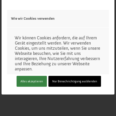
Wie wir Cookies verwenden
Wir können Cookies anfordern, die auf Ihrem
Gerät eingestellt werden. Wir verwenden
Cookies, um uns mitzuteilen, wenn Sie unsere
Webseite besuchen, wie Sie mit uns
interagieren, Ihre Nutzererfahrung verbessern
und Ihre Beziehung zu unserer Webseite
anpassen.
Klicken Sie auf die verschiedenen
Alles akzeptieren
Nur Benachrichtigung ausblenden
Kategorienüberschriften, um mehr zu
erfahren. Sie können auch einige Ihrer
Einstellungen ändern. Beachten Sie, dass das
Blockieren einiger Arten von Cookies
Auswirkungen auf Ihre Erfahrung auf unseren
Webseite und auf die Dienste haben kann, die
wir anbieten können.