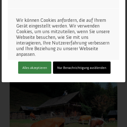
Wir können Cookies anfordern, die auf Ihrem
Gerät eingestellt werden. Wir verwenden
Cookies, um uns mitzuteilen, wenn Sie unsere
Webseite besuchen, wie Sie mit uns
interagieren, Ihre Nutzererfahrung verbessern
und Ihre Beziehung zu unserer Webseite
anpassen.
Klicken Sie auf die verschiedenen
Trockentannalm
Alles akzeptieren
Nur Benachrichtigung ausblenden
Kategorienüberschriften, um mehr zu
erfahren. Sie können auch einige Ihrer
Einstellungen ändern. Beachten Sie, dass das
Blockieren einiger Arten von Cookies
Auswirkungen auf Ihre Erfahrung auf unseren
Webseite und auf die Dienste haben kann, die
wir anbieten können.
Wichtige Webseiten-Cookies