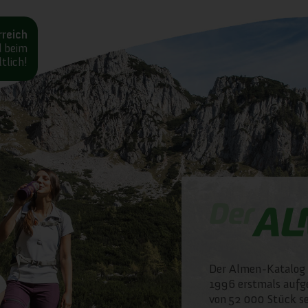
reich
d beim
tlich!
Der Almen-Katalog 
1996 erstmals aufge
von 52 000 Stück se