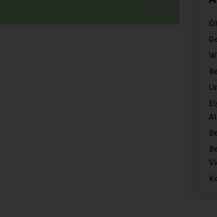
ÖK
Ge
We
Be
U
Ei
A
Be
B
Vi
K