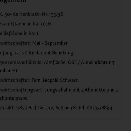
. 50-Kartenblatt-Nr.:
95,96
samtfläche in ha:
1016
idefläche in ha:
1
wirtschaftet:
Mai - September
mfang:
ca. 20 Rinder mit Behirtung
gentumsverhältnis:
Almfläche: ÖBF / Almeinrichtung:
lmbauern
wirtschafter:
Fam. Leopold Schwarz
ewirtschaftungsart:
Jungviehalm mit 1 Almhütte und 1
ehunterstand
ontakt:
4822 Bad Goisern, Solbach 8, Tel. 06135/8894