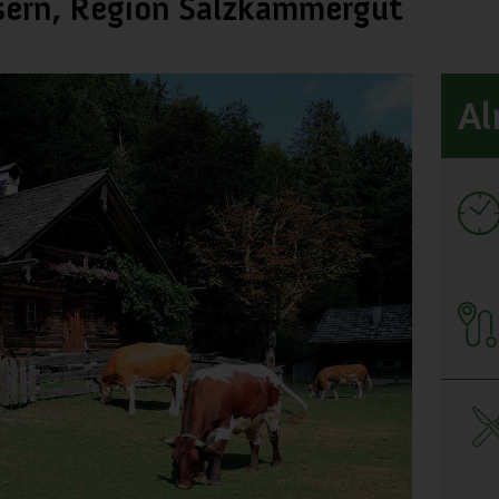
ern, Region Salzkammergut
Al