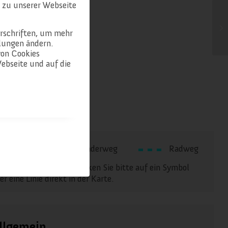
 zu unserer Webseite
erschriften, um mehr
llungen ändern.
von Cookies
ebseite und auf die
Alm
Wanderweg
Radweg
hr Informationen:
Klicken Sie bitte auf ein Symbol
er eine Linie direkt in der Karte.
llgemein