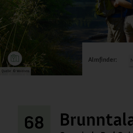
Almfinder:
Quelle: © Waldness
Brunntal
68