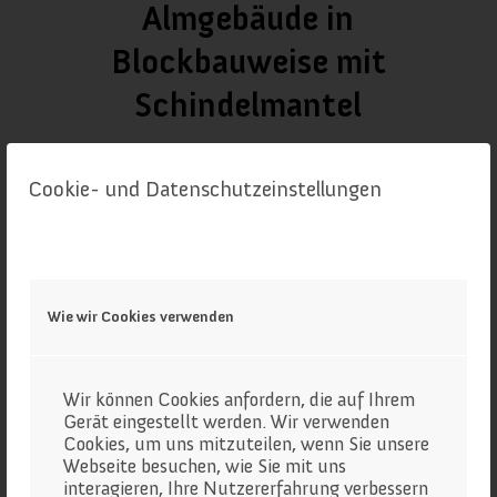
Almgebäude in
Blockbauweise mit
Schindelmantel
/
/
Januar 11, 2024
in
Almgebäude
von
almanach
Cookie- und Datenschutzeinstellungen
Ausgangslage: keine Hochalmhütte für die
auftreibende Liegenschaft vorhanden
Maßnahme: Errichtung einer kleinen
Wie wir Cookies verwenden
regionaltypischen kombinierten Almhütte
Wir können Cookies anfordern, die auf Ihrem
Umsetzungsjahr: 1997-1999
Gerät eingestellt werden. Wir verwenden
Cookies, um uns mitzuteilen, wenn Sie unsere
Webseite besuchen, wie Sie mit uns
interagieren, Ihre Nutzererfahrung verbessern