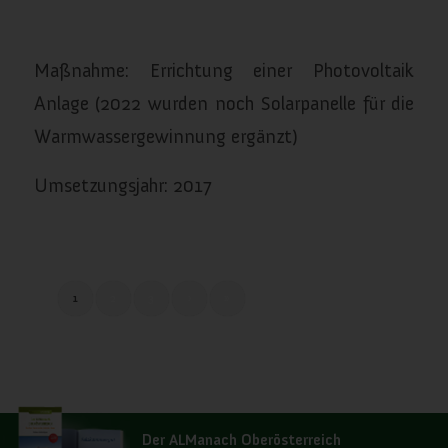
/
/
Januar 10, 2024
in
Energieversorgung
von
almanach
Maßnahme: Errichtung einer Photovoltaik
Anlage (2022 wurden noch Solarpanelle für die
Warmwassergewinnung ergänzt)
Umsetzungsjahr: 2017
1
2
3
›
»
Seite 1 von 8
Der ALManach Oberösterreich