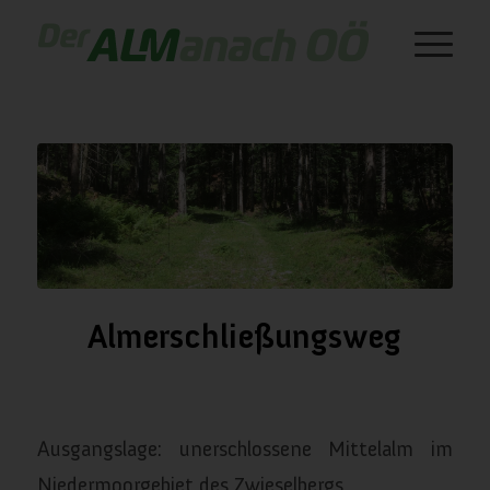
Almerschließungsweg
/
/
Januar 4, 2024
in
Almwegebau
von
almanach
Ausgangslage: unerschlossene Mittelalm im
Niedermoorgebiet des Zwieselbergs