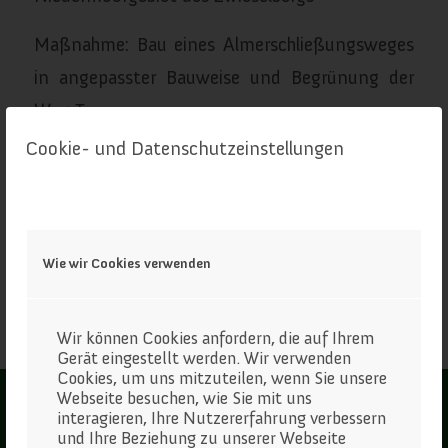
Maßnahme: Bau eines Almerschließungsweges
in angepasster Bauweise und Begrünung der
Weg Trasse
Cookie- und Datenschutzeinstellungen
Umsetzungsjahr: 2012-2013
Wie wir Cookies verwenden
Wir können Cookies anfordern, die auf Ihrem
Gerät eingestellt werden. Wir verwenden
Cookies, um uns mitzuteilen, wenn Sie unsere
Der ALManach Oberösterreich
Webseite besuchen, wie Sie mit uns
In Ihrer Buchhandlung und beim
interagieren, Ihre Nutzererfahrung verbessern
Kral-Verlag
erhältlich!
und Ihre Beziehung zu unserer Webseite