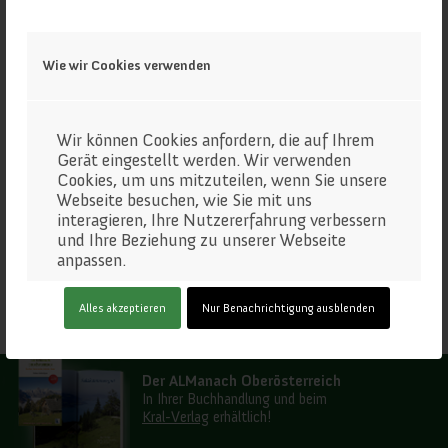
Wie wir Cookies verwenden
Wir können Cookies anfordern, die auf Ihrem
Gerät eingestellt werden. Wir verwenden
Cookies, um uns mitzuteilen, wenn Sie unsere
Webseite besuchen, wie Sie mit uns
interagieren, Ihre Nutzererfahrung verbessern
und Ihre Beziehung zu unserer Webseite
anpassen.
Klicken Sie auf die verschiedenen
Alles akzeptieren
Nur Benachrichtigung ausblenden
Kategorienüberschriften, um mehr zu
erfahren. Sie können auch einige Ihrer
Einstellungen ändern. Beachten Sie, dass das
Blockieren einiger Arten von Cookies
Der ALManach Oberösterreich
Auswirkungen auf Ihre Erfahrung auf unseren
In Ihrer Buchhandlung und beim
Webseite und auf die Dienste haben kann, die
Kral-Verlag
erhältlich!
wir anbieten können.