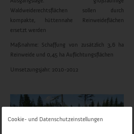
Ausgangslage: großräumige
Waldweiderechtsflächen sollen durch
kompakte, hüttennahe Reinweideflächen
ersetzt werden
Maßnahme: Schaffung von zusätzlich 3,6 ha
Reinweide und 0,45 ha Auflichtungsflächen
Umsetzungsjahr: 2010-2012
Cookie- und Datenschutzeinstellungen