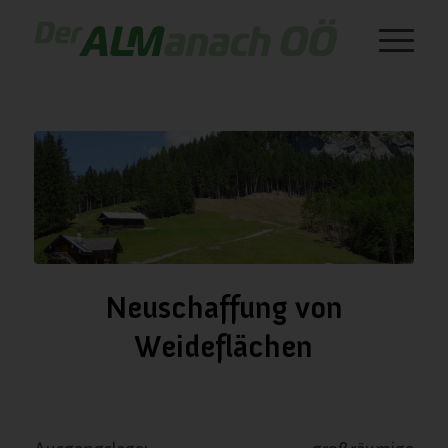
Neuschaffung von
Weideflächen
/
/
Dezember 18, 2023
in
Weideflächen
von
almanach