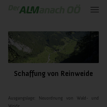
Schaffung von Reinweide
/
/
Januar 4, 2024
in
Weideflächen
von
almanach
Ausgangslage: Neuordnung von Wald- und
Weide.