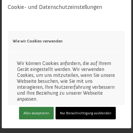
Cookie- und Datenschutzeinstellungen
Wie wir Cookies verwenden
Wir können Cookies anfordern, die auf Ihrem
Gerät eingestellt werden. Wir verwenden
Cookies, um uns mitzuteilen, wenn Sie unsere
Webseite besuchen, wie Sie mit uns
interagieren, Ihre Nutzererfahrung verbessern
und Ihre Beziehung zu unserer Webseite
anpassen.
Klicken Sie auf die verschiedenen
Alles akzeptieren
Nur Benachrichtigung ausblenden
Kategorienüberschriften, um mehr zu
erfahren. Sie können auch einige Ihrer
Einstellungen ändern. Beachten Sie, dass das