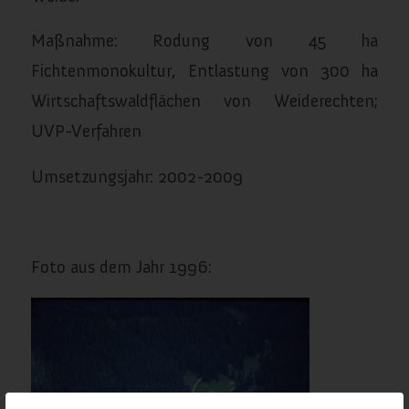
Maßnahme: Rodung von 45 ha
Fichtenmonokultur, Entlastung von 300 ha
Wirtschaftswaldflächen von Weiderechten;
UVP-Verfahren
Umsetzungsjahr: 2002-2009
Foto aus dem Jahr 1996: