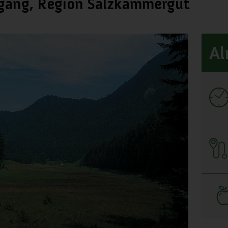
gang, Region Salzkammergut
Al