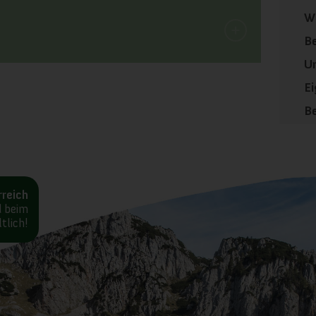
We
Be
U
Ei
Be
reich
d beim
tlich!