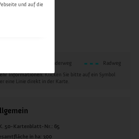
ebseite und auf die
Alm
Wanderweg
Radweg
hr Informationen:
Klicken Sie bitte auf ein Symbol
er eine Linie direkt in der Karte.
llgemein
. 50-Kartenblatt-Nr.:
65
samtfläche in ha:
300